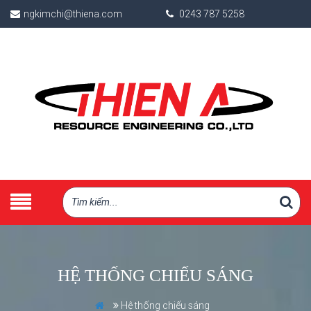
ngkimchi@thiena.com
0243 787 5258
HỆ THỐNG CHIẾU SÁNG
Hệ thống chiếu sáng