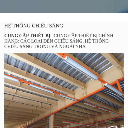
HỆ THỐNG CHIẾU SÁNG
CUNG CẤP THIẾT BỊ
:
CUNG CẤP THIẾT BỊ CHÍNH
HÃNG: CÁC LOẠI ĐÈN CHIẾU SÁNG, HỆ THỐNG
CHIẾU SÁNG TRONG VÀ NGOÀI NHÀ