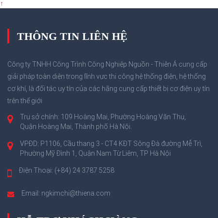
↑
THÔNG TIN LIÊN HỆ
Công ty TNHH Công Trình Công Nghiệp Nguồn - Thiên Á cung cấp
giải pháp toàn diện trong lĩnh vực thi công hệ thống điện, hệ thống
cơ khí, là đối tác uy tín của các hãng cung cấp thiết bị cơ điện uy tín
trên thế giới
Trụ sở chính: 109 Hoàng Mai, Phường Hoàng Văn Thụ,
Quận Hoàng Mai, Thành phố Hà Nội.
VPĐD: P1106, Cầu thang 3 - CT4 KĐT Sông Đà đường Mễ Trì,
Phường Mỹ Đình 1, Quận Nam Từ Liêm, TP Hà Nội
Điện Thoại: (+84) 24 3787 5258
Email: ngkimchi@thiena.com