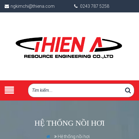
ngkimchi@thiena.com
0243 787 5258
HỆ THỐNG NỒI HƠI
Hệ thống nồi hơi