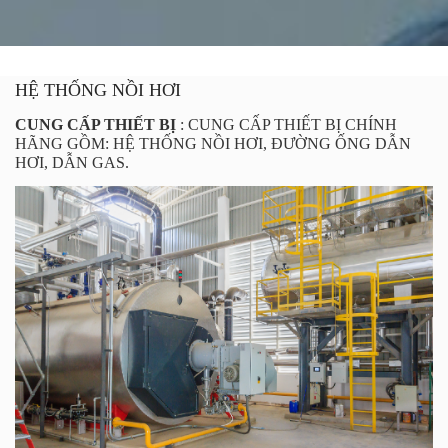
HỆ THỐNG NỒI HƠI
CUNG CẤP THIẾT BỊ
:
CUNG CẤP THIẾT BỊ CHÍNH
HÃNG GỒM: HỆ THỐNG NỒI HƠI, ĐƯỜNG ỐNG DẪN
HƠI, DẪN GAS.