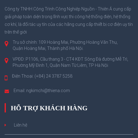
Công ty TNHH Công Trình Công Nghiệp Nguồn - Thiên Á cung cấp
giải pháp toàn diện trong lĩnh vực thi công hệ thống điện, hệ thống
cơ khí, là đối tác uy tín của các hãng cung cấp thiết bị cơ điện uy tín
trên thế giới
Trụ sở chính: 109 Hoàng Mai, Phường Hoàng Văn Thụ,
Quận Hoàng Mai, Thành phố Hà Nội.
VPĐD: P1106, Cầu thang 3 - CT4 KĐT Sông Đà đường Mễ Trì,
Phường Mỹ Đình 1, Quận Nam Từ Liêm, TP Hà Nội
Điện Thoại: (+84) 24 3787 5258
Email: ngkimchi@thiena.com
HỖ TRỢ KHÁCH HÀNG
Liên hệ