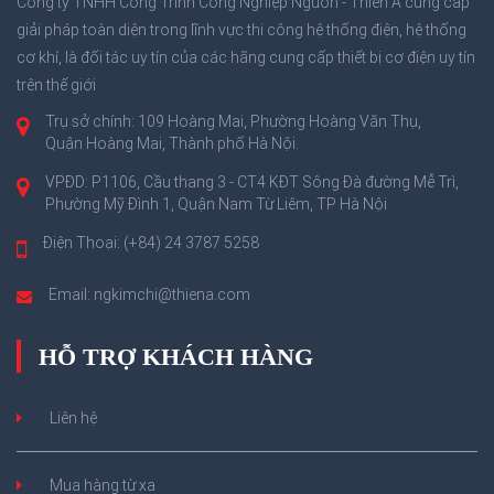
Công ty TNHH Công Trình Công Nghiệp Nguồn - Thiên Á cung cấp
giải pháp toàn diện trong lĩnh vực thi công hệ thống điện, hệ thống
cơ khí, là đối tác uy tín của các hãng cung cấp thiết bị cơ điện uy tín
trên thế giới
Trụ sở chính: 109 Hoàng Mai, Phường Hoàng Văn Thụ,
Quận Hoàng Mai, Thành phố Hà Nội.
VPĐD: P1106, Cầu thang 3 - CT4 KĐT Sông Đà đường Mễ Trì,
Phường Mỹ Đình 1, Quận Nam Từ Liêm, TP Hà Nội
Điện Thoại: (+84) 24 3787 5258
Email: ngkimchi@thiena.com
HỖ TRỢ KHÁCH HÀNG
Liên hệ
Mua hàng từ xa