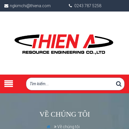
ngkimchi@thiena.com
0243 787 5258
VỀ CHÚNG TÔI
Về chúng tôi