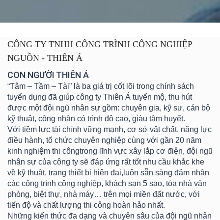
CÔNG TY TNHH CÔNG TRÌNH CÔNG NGHIỆP
NGUỒN - THIÊN Á
CON NGƯỜI THIÊN Á
“Tâm – Tầm – Tài” là ba giá trị cốt lõi trong chính sách
tuyển dụng đã giúp công ty Thiên Á tuyển mộ, thu hút
được một đội ngũ nhân sự gồm: chuyên gia, kỹ sư, cán bộ
kỹ thuật, công nhân có trình độ cao, giàu tâm huyết.
Với tiềm lực tài chính vững mạnh, cơ sở vật chất, năng lực
điều hành, tổ chức chuyên nghiệp cùng với gần 20 năm
kinh nghiệm thi côngtrong lĩnh vực xây lắp cơ điện, đội ngũ
nhân sự của công ty sẽ đáp ứng rất tốt nhu cầu khắc khe
về kỹ thuật, trang thiết bị hiện đại,luôn sẵn sàng đảm nhận
các công trình công nghiệp, khách sạn 5 sao, tòa nhà văn
phòng, biệt thự, nhà máy… trên mọi miền đất nước, với
tiến độ và chất lượng thi công hoàn hảo nhất.
Những kiến thức đa dạng và chuyên sâu của đội ngũ nhân