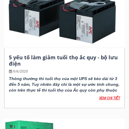
5 yếu tố làm giảm tuổi thọ ắc quy - bộ lưu
điện
9/6/2020
Thông thường thì tuổi thọ của một UPS sẽ kéo dài từ 3
đến 5 năm, Tuy nhiên đây chỉ là một sự ước tính chung,
còn trên thực tế thì tuổi thọ của Ắc quy còn phụ thuộc
vào rất nhiều yếu tố nữa. Ở bài viết này chúng tôi sẽ đề
XEM CHI TIẾT
cập đến những yếu tố chính làm ảnh hưởng đến tuổi
thọ của ắc quy như là: