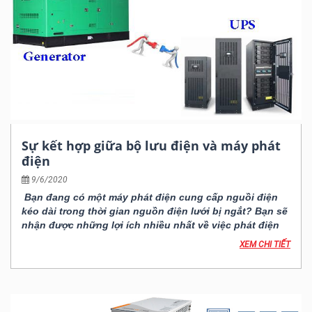
Sự kết hợp giữa bộ lưu điện và máy phát
điện
9/6/2020
Bạn đang có một máy phát điện cung cấp nguồi điện
kéo dài trong thời gian nguồn điện lưới bị ngắt? Bạn sẽ
nhận được những lợi ích nhiều nhất về việc phát điện
khi bạn kết nối máy phát điện vào một hệ thống UPS.
XEM CHI TIẾT
Tuy nhiên, hiện nay thì có rất nhiều loại UPS, chính vì
vậy mà quan trọng nhất là bạn phải chọn được đúng
loại UPS cho máy phát điện để nó có thể phát huy tốt
nhất những tính năng của nó.