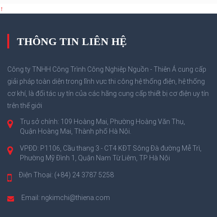
↑
THÔNG TIN LIÊN HỆ
Công ty TNHH Công Trình Công Nghiệp Nguồn - Thiên Á cung cấp
giải pháp toàn diện trong lĩnh vực thi công hệ thống điện, hệ thống
cơ khí, là đối tác uy tín của các hãng cung cấp thiết bị cơ điện uy tín
trên thế giới
Trụ sở chính: 109 Hoàng Mai, Phường Hoàng Văn Thụ,
Quận Hoàng Mai, Thành phố Hà Nội.
VPĐD: P1106, Cầu thang 3 - CT4 KĐT Sông Đà đường Mễ Trì,
Phường Mỹ Đình 1, Quận Nam Từ Liêm, TP Hà Nội
Điện Thoại: (+84) 24 3787 5258
Email: ngkimchi@thiena.com