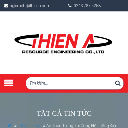
ngkimchi@thiena.com
0243 787 5258
TẤT CẢ TIN TỨC
Tất cả tin tức
An Toàn Trong Thi Công Hệ Thống Điện