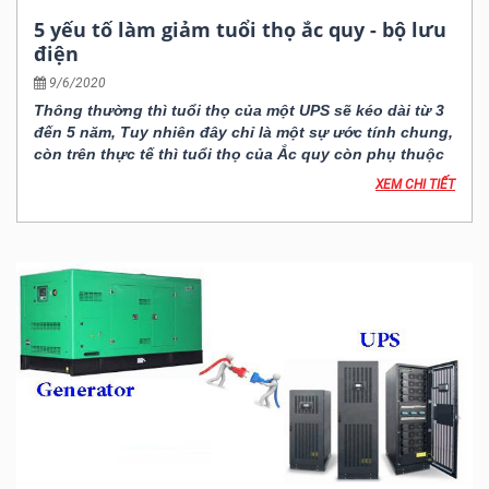
5 yếu tố làm giảm tuổi thọ ắc quy - bộ lưu
điện
9/6/2020
Thông thường thì tuổi thọ của một UPS sẽ kéo dài từ 3
đến 5 năm, Tuy nhiên đây chỉ là một sự ước tính chung,
còn trên thực tế thì tuổi thọ của Ắc quy còn phụ thuộc
vào rất nhiều yếu tố nữa. Ở bài viết này chúng tôi sẽ đề
XEM CHI TIẾT
cập đến những yếu tố chính làm ảnh hưởng đến tuổi
thọ của ắc quy như là: