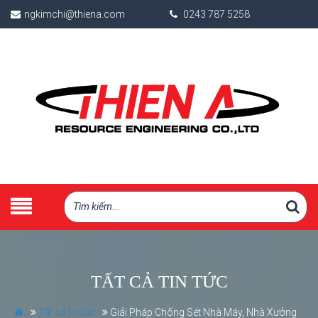
ngkimchi@thiena.com
0243 787 5258
TẤT CẢ TIN TỨC
Tất cả tin tức
Giải Pháp Chống Sét Nhà Máy, Nhà Xưởng