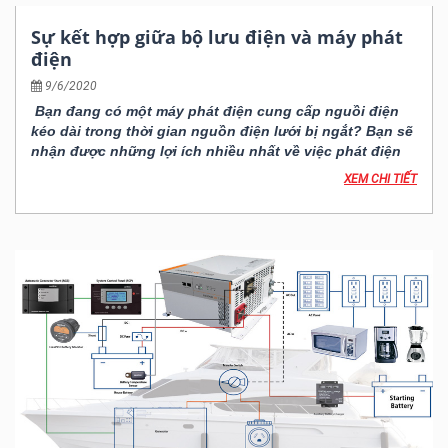
Sự kết hợp giữa bộ lưu điện và máy phát
điện
9/6/2020
Bạn đang có một máy phát điện cung cấp nguồi điện
kéo dài trong thời gian nguồn điện lưới bị ngắt? Bạn sẽ
nhận được những lợi ích nhiều nhất về việc phát điện
khi bạn kết nối máy phát điện vào một hệ thống UPS.
XEM CHI TIẾT
Tuy nhiên, hiện nay thì có rất nhiều loại UPS, chính vì
vậy mà quan trọng nhất là bạn phải chọn được đúng
loại UPS cho máy phát điện để nó có thể phát huy tốt
nhất những tính năng của nó.