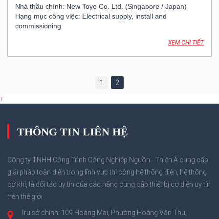
Nhà thầu chính: New Toyo Co. Ltd. (Singapore / Japan)
Hạng mục công việc: Electrical supply, install and
commissioning.
Thời gian: 2002
XEM CHI TIẾT
1
2
↑
THÔNG TIN LIÊN HỆ
Công ty TNHH Công Trình Công Nghiệp Nguồn - Thiên Á cung cấp
giải pháp toàn diện trong lĩnh vực thi công hệ thống điện, hệ thống
cơ khí, là đối tác uy tín của các hãng cung cấp thiết bị cơ điện uy tín
trên thế giới
Trụ sở chính: 109 Hoàng Mai, Phường Hoàng Văn Thụ,