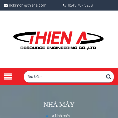
ngkimchi@thiena.com
0243 787 5258
NHÀ MÁY
Nhà máy