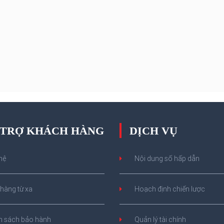
Đặc biệt, tại Hà Nội có thời
 độ bụi mịn PM2.5 vượt 3 - 4
huẩn cho phép.
 TRỢ KHÁCH HÀNG
DỊCH VỤ
hệ
Nội dung số hấp dẫn
hàng từ xa
Hoạch định chiến lược
h sách bảo hành
Quản lý tài chính