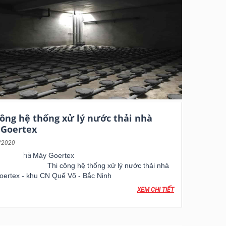
công hệ thống xử lý nước thải nhà
Goertex
/2020
u tư: N
hà
Máy Goertex
mục công việc:
Thi công hệ thống xử lý nước thải nhà
ertex - khu CN Quế Võ - Bắc Ninh
ian: 2020
XEM CHI TIẾT