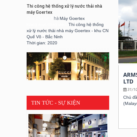
máy Goertex
Chủ đầu tư: N
hà
Máy Goertex
Hạng mục công việc:
Thi công hệ thống
xử lý nước thải nhà máy Goertex - khu CN
Quế Võ - Bắc Ninh
Thời gian: 2020
ARM
LTD
CỬA HÀNG GUCCI VIETNAM
31/1
Chủ đầ
Chủ đầu tư: GUCCI Corporation
TIN TỨC - SỰ KIỆN
(Malay
Hạng mục công việc: Electrical, LAN &
Telephone Services
Thời gian: 2010