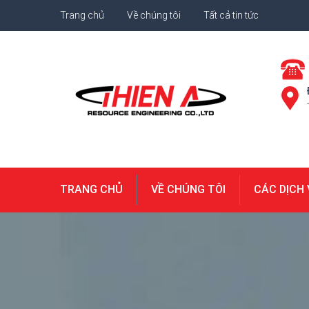
Trang chủ
Về chúng tôi
Tất cả tin tức
TRANG CHỦ
VỀ CHÚNG TÔI
CÁC DỊCH