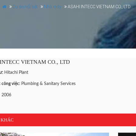
Dự án nổi bật
Nhà máy
ASAHI INTECC VIETNAM CO., LTD
INTECC VIETNAM CO., LTD
tư:
Hitachi Plant
 công việc:
Plumbing & Sanitary Services
:
2006
 KHÁC