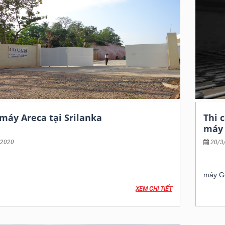
máy Areca tại Srilanka
Thi 
máy 
/2020
20/3
Chủ đầ
 tư: Tập đoàn Falcon
Hạng 
c thi công: Tổng thầu cơ điện
máy Go
hành: năm 2018
Thời g
XEM CHI TIẾT