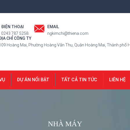
ĐIỆN THOẠI
EMAIL
0243 787 5258
ngkimchi@thiena.com
ĐỊA CHỈ CÔNG TY
109 Hoàng Mai, Phường Hoàng Văn Thụ, Quận Hoàng Mai, Thành phố H
 VỤ
DỰ ÁN NỔI BẬT
TẤT CẢ TIN TỨC
LIÊN HỆ
NHÀ MÁY