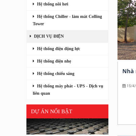
Hệ thống nồi hơi
Hệ thống Chiller - làm mát Colling
Tower
DỊCH VỤ ĐIỆN
Hệ thống điện động lực
Nhà máy Areca tại Srilanka
Hệ thống điện nhẹ
Chủ đầu tư: Tập đoàn Falcon
Nhà 
Hệ thống chiếu sáng
Hạng mục thi công: Tổng thầu cơ điện
Hoàn thành: năm 2018
Hệ thống máy phát - UPS - Dịch vụ
15/4
liên quan
Chủ đầu
Hạng mụ
Hoàn t
DỰ ÁN NỔI BẬT
Thi công hệ thống xử lý nước thải nhà